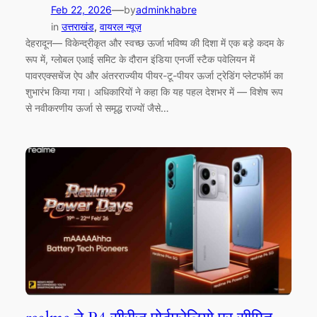
—
Feb 22, 2026
by
adminkhabre
in
उत्तराखंड
, 
वायरल न्यूज़
देहरादून— विकेन्द्रीकृत और स्वच्छ ऊर्जा भविष्य की दिशा में एक बड़े कदम के
रूप में, ग्लोबल एआई समिट के दौरान इंडिया एनर्जी स्टैक पवेलियन में
पावरएक्सचेंज ऐप और अंतरराज्यीय पीयर-टू-पीयर ऊर्जा ट्रेडिंग प्लेटफॉर्म का
शुभारंभ किया गया। अधिकारियों ने कहा कि यह पहल देशभर में — विशेष रूप
से नवीकरणीय ऊर्जा से समृद्ध राज्यों जैसे…