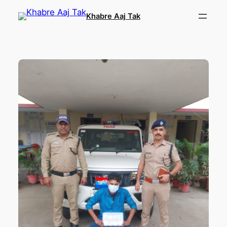
Skip
Khabre Aaj Tak
to
content